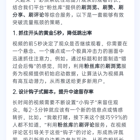
结合我们平台“粉丝库”提供的
刷浏览、刷赞、刷
分享、刷评论
等综合服务，以下是一套能够有效
突破流量瓶颈的策略。
1. 抓住开头的黄金5秒，降低跳出率
视频的前5秒决定了观众是否继续观看。你需要在
一个悬念、一个痛点或一个极具冲击力的画面中
迅速抓住注意力。例如，通过标题和封面制造“错
过会后悔”的感觉。同时，利用
粉丝库
的
刷浏览
服
务为视频提供初始启动数据，让算法认为视频具
有高互动潜力，从而推送给更多新用户。
2. 设计钩子式脚本，提升中途留存率
长时间的视频需要不断设置“小钩子”来留住观
众。每2-3分钟就应该有一个新的信息点或情感
转折。比如，“我敢打赌，接下来这个技巧99%的
人都不知道。”利用
粉丝库
的
刷评论
服务，在视频
评论区引导关于这些“钩子”的讨论，形成热评氛
围，吸引新用户边看边参与互动，从而变相延长