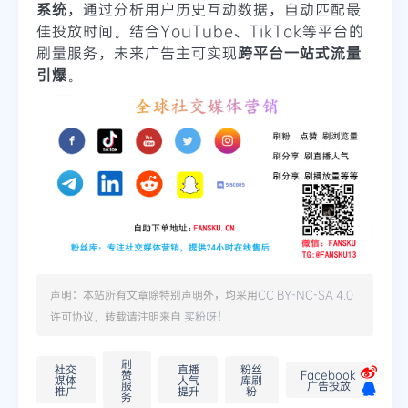
系统
，通过分析用户历史互动数据，自动匹配最
佳投放时间。结合YouTube、TikTok等平台的
刷量服务，未来广告主可实现
跨平台一站式流量
引爆
。
声明：本站所有文章除特别声明外，均采用
CC BY-NC-SA 4.0
许可协议。转载请注明来自
买粉呀
！
刷
社交
直播
粉丝
赞
Facebook
媒体
人气
库刷
服
广告投放
推广
提升
粉
务