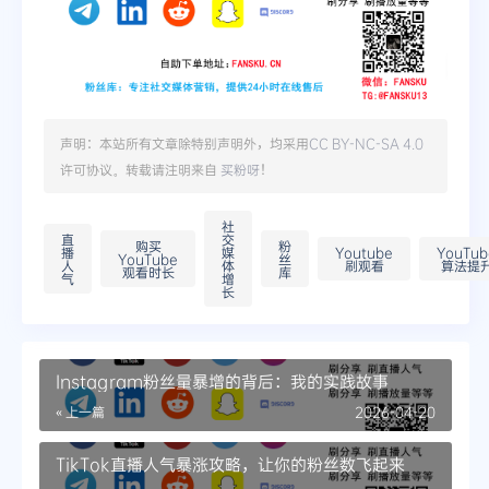
声明：本站所有文章除特别声明外，均采用
CC BY-NC-SA 4.0
许可协议。转载请注明来自
买粉呀
！
社
直
交
购买
粉
播
媒
Youtube
YouTub
YouTube
丝
人
体
刷观看
算法提
观看时长
库
气
增
长
Instagram粉丝量暴增的背后：我的实践故事
« 上一篇
2026-04-20
TikTok直播人气暴涨攻略，让你的粉丝数飞起来