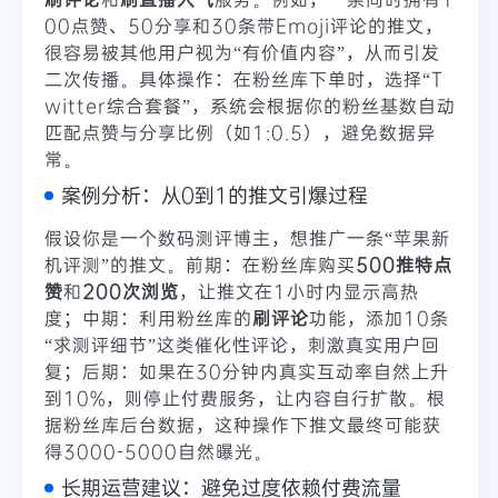
00点赞、50分享和30条带Emoji评论的推文，
很容易被其他用户视为“有价值内容”，从而引发
二次传播。具体操作：在粉丝库下单时，选择“T
witter综合套餐”，系统会根据你的粉丝基数自动
匹配点赞与分享比例（如1:0.5），避免数据异
常。
案例分析：从0到1的推文引爆过程
假设你是一个数码测评博主，想推广一条“苹果新
机评测”的推文。前期：在粉丝库购买
500推特点
赞
和
200次浏览
，让推文在1小时内显示高热
度；中期：利用粉丝库的
刷评论
功能，添加10条
“求测评细节”这类催化性评论，刺激真实用户回
复；后期：如果在30分钟内真实互动率自然上升
到10%，则停止付费服务，让内容自行扩散。根
据粉丝库后台数据，这种操作下推文最终可能获
得3000-5000自然曝光。
长期运营建议：避免过度依赖付费流量