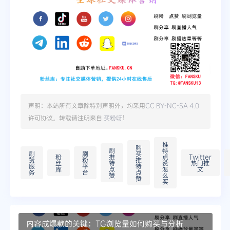
声明：本站所有文章除特别声明外，均采用
CC BY-NC-SA 4.0
许可协议。转载请注明来自
买粉呀
！
推
购
刷
特
刷
刷
买
粉
推
点
Twitter
赞
粉
推
丝
特
赞
热门推
服
平
特
库
点
怎
文
务
台
点
赞
么
赞
买
内容成爆款的关键：TG浏览量如何购买与分析