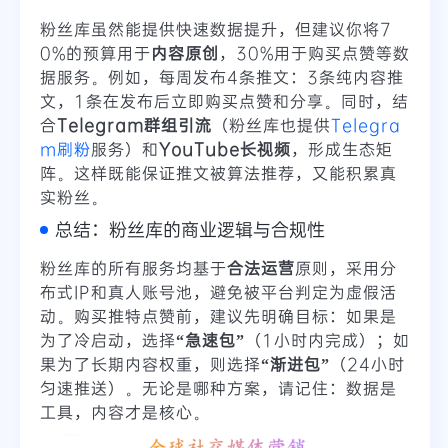
粉丝库虽然能提供快速数据提升，但建议你将7
0%的预算用于
内容原创
，30%用于购买点赞等数
据服务。例如，每周发布4条推文：3条纯内容推
文，1条在发布后立即购买点赞和分享。同时，结
合
Telegram群组引流
（粉丝库也提供
Telegra
m刷粉
服务）和
YouTube长视频
，形成生态矩
阵。这样既能保证推文被算法推荐，又能积累真
实粉丝。
总结：粉丝库的商业逻辑与合规性
粉丝库的所有服务均基于
合法运营
原则，采用分
布式IP和真人账号池，避免被平台判定为虚假活
动。购买推特点赞前，建议先明确目标：如果是
为了冷启动，选择
“急速包”
（1小时内完成）；如
果为了长期内容权重，则选择
“渐进包”
（24小时
匀速推送）。无论是哪种方案，请记住：数据是
工具，内容才是核心。