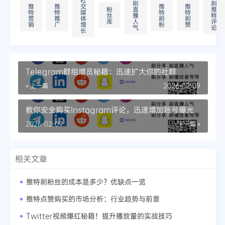
社
刷
刷
推
推
交
推
推
粉
直
推
特
特
媒
特
特
丝
播
特
营
推
体
刷
刷
库
人
评
销
广
增
粉
赞
气
论
长
Telegram群组增员秘籍：迅速扩大你的社群
« 上一篇
2026-02-09
教你安全购买Instagram评论，迅速增加账号曝光
2026-02-09
下一篇 »
相关文章
推特刷粉丝的成本是多少？优缺点一览
推特点赞购买的市场分析：行业趋势与前景
Twitter视频爆红秘籍！提升播放量的实战技巧