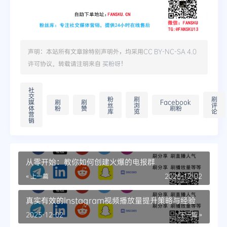
声明：本站所有文章除特别声明外，均采用
CC BY-NC-SA 4.0
许可协议。转载请注明来自
买粉呀
！
社
交
粉
刷
刷
媒
刷
刷
Facebook
丝
浏
评
体
粉
赞
刷粉
库
览
论
营
销
从零开始：教你如何创建火爆的电报群
« 上一篇
2025-12-02
真实有效的Instagram视频播放量提升策略与经验
2025-12-02
下一篇 »