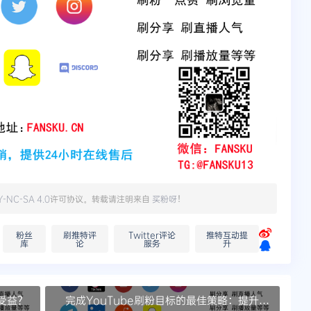
Y-NC-SA 4.0
许可协议。转载请注明来自
买粉呀
！
粉丝
刷推特评
Twitter评论
推特互动提
库
论
服务
升
此受益？
完成YouTube刷粉目标的最佳策略：提升影