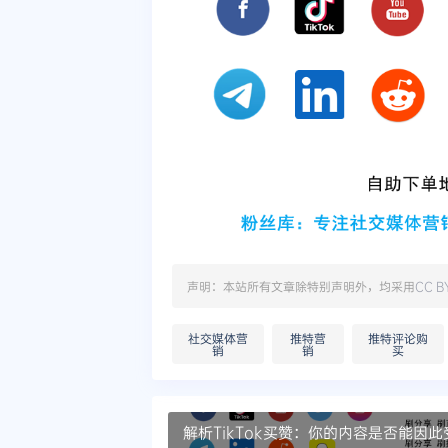
声明：本站所有文章除特别声明外，均采用
CC B
社交媒体营
推特营
推特评论购
销
销
买
解析TikTok买赞：你的内容是否能因