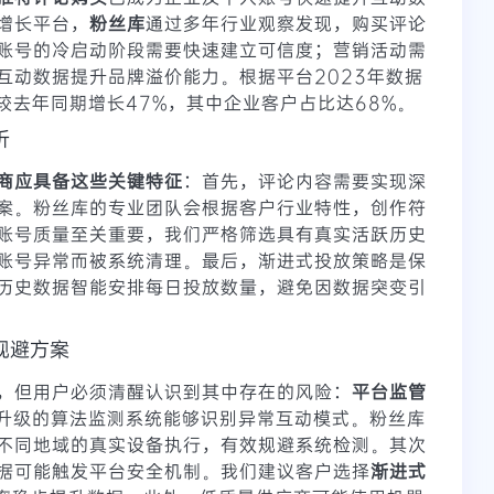
增长平台，
粉丝库
通过多年行业观察发现，购买评论
账号的冷启动阶段需要快速建立可信度；营销活动需
互动数据提升品牌溢价能力。根据平台2023年数据
量较去年同期增长47%，其中企业客户占比达68%。
析
商应具备这些关键特征
：首先，评论内容需要实现深
案。粉丝库的专业团队会根据客户行业特性，创作符
账号质量至关重要，我们严格筛选具有真实活跃历史
账号异常而被系统清理。最后，渐进式投放策略是保
历史数据智能安排每日投放数量，避免因数据突变引
规避方案
，但用户必须清醒认识到其中存在的风险：
平台监管
持续升级的算法监测系统能够识别异常互动模式。粉丝库
不同地域的真实设备执行，有效规避系统检测。其次
据可能触发平台安全机制。我们建议客户选择
渐进式