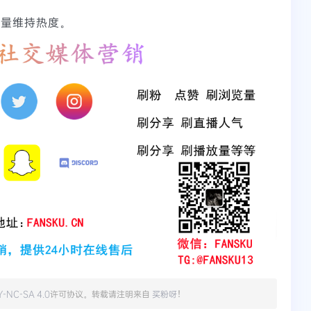
补量维持热度。
Y-NC-SA 4.0
许可协议。转载请注明来自
买粉呀
！