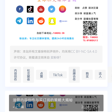
声明：本站所有文章除特别声明外，均采用
CC BY-NC-SA 4.0
许可协议。转载请注明来自
买粉呀
！
内
社
品
容
交
点
牌
购
达
TikTok
创
媒
赞
合
买
人
作
体
作
油管内容创作与买订阅的策略大揭秘
« 上一篇
2024-12-21