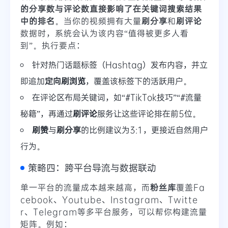
的分享数与评论数直接影响了在关键词搜索结果
中的排名
。当你的视频拥有大量
刷分享
和
刷评论
数据时，系统会认为该内容“值得被更多人看
到”。执行要点：
针对热门话题标签（Hashtag）发布内容，并立
即追加
定向刷浏览
，覆盖该标签下的活跃用户。
在评论区布局关键词，如“#TikTok技巧”“#流量
秘籍”，再通过
刷评论
服务让这些评论排在前5位。
刷赞
与
刷分享
的比例建议为3:1，更接近自然用户
行为。
策略四：跨平台导流与数据联动
单一平台的流量成本越来越高，而
粉丝库
覆盖Fa
cebook、Youtube、Instagram、Twitte
r、Telegram等多平台服务，可以帮你构建流量
矩阵。例如：