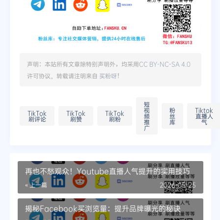
声明：本站所有文章除特别声明外，均采用
CC BY-NC-SA 4.0
许可协议。转载请注明来自
买粉呀
！
短
视
粉
Tiktok
TikTok
TikTok
TikTok
频
丝
直播人
刷评论
刷赞
刷粉
推
库
气
广
再也不愁观众！Youtube直播人气提升的实用技巧
« 上一篇
2026-05-25
揭秘Facebook买浏览量：提升品牌曝光的秘诀