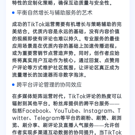
特性的定制化策略
，确保互动质量与安全性。
平衡自然增长与辅助服务的艺术
成功的TikTok运营需要
有机增长与策略辅助的完
美结合
。优质内容是永远的基础，没有内容价值
的视频即使有评论也难以持久。专业服务的最佳
应用场景是在
优质内容的基础上加速传播进程
，
或为重要营销节点营造声势。同时，创作者应始
终将
真实用户互动
作为核心，通过回复、点赞用
户评论等方式维护社区氛围，让评论区真正成为
流量增长的加速器而非数字泡沫。
跨平台评论管理的协同效应
在多媒体矩阵运营时代，
TikTok评论的热度可以
辐射到其他平台
。粉丝库提供的跨平台服务——
包括
Facebook、YouTube、Instagram、T
witter、Telegram
等平台的刷粉、刷赞、刷浏
览、刷分享、刷评论及直播人气服务——允许创
作者实现
多渠道互动数据的协同提升
。当TikTok