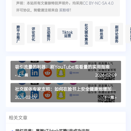
声明：本站所有文章除特别声明外，均采用
CC BY-NC-SA 4.0
许可协议。转载请注明来自
买粉呀
！
社
跨
刷
评
互
交
平
粉
评
论
动
Tiktok
媒
台
丝
论
优
提
运营
体
推
库
服
化
升
算
广
务
法
吸引流量的利器：刷YouTube观看量的实用指南
« 上一篇
2026-02-09
社交媒体专家支招：如何在脸书上安全健康地增加粉
丝
2026-02-09
下一篇 »
相关文章
网红逆袭：掌握“Tiktok买赞”的成功法则