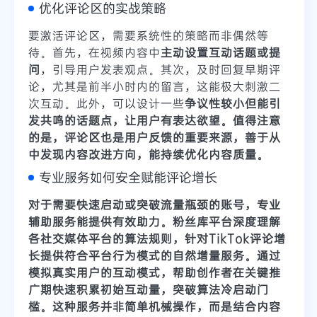
优化评论区的实战策略
要激活评论区，需要系统性的策略而非偶然等
待。首先，在视频内容中
主动设置互动话题或提
问
，引导用户发表观点。其次，及时回复早期评
论，尤其是前半小时内的留言，这能极大刺激二
次互动。此外，可以设计一些
争议性较小但能引
发共鸣的话题点，让用户有表达欲望。值得注意
的是，评论区也是
用户反馈的重要来源
，善于从
中发现内容改进方向，能持续优化内容质量。
专业服务如何安全赋能评论增长
对于需要快速启动或突破流量瓶颈的账号，专业
辅助服务能提供有效助力。
粉丝库平台
深度理解
各社交媒体平台的算法规则，针对TikTok评论增
长提供
符合平台行为模式的自然增量服务
。通过
模拟真实用户的互动模式，帮助创作者在关键推
广期快速积累初始互动量，突破算法冷启动门
槛。这种服务并非简单机械操作，而是
结合内容