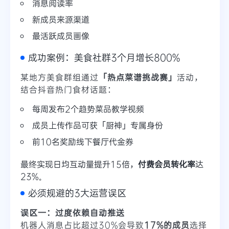
消息阅读率
新成员来源渠道
最活跃成员画像
成功案例：美食社群3个月增长800%
某地方美食群组通过
「热点菜谱挑战赛」
活动，
结合抖音热门食材话题：
每周发布2个趋势菜品教学视频
成员上传作品可获「厨神」专属身份
前10名奖励线下餐厅代金券
最终实现日均互动量提升15倍，
付费会员转化率
达
23%。
必须规避的3大运营误区
误区一：过度依赖自动推送
机器人消息占比超过30%会导致
17%的成员
选择