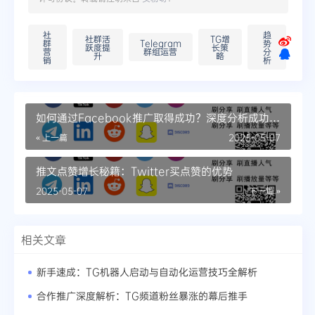
社
趋
社群活
TG增
群
Telegram
势
跃度提
长策
营
群组运营
分
升
略
销
析
如何通过Facebook推广取得成功？深度分析成功案
例
« 上一篇
2025-05-07
推文点赞增长秘籍：Twitter买点赞的优势
2025-05-07
下一篇 »
相关文章
新手速成：TG机器人启动与自动化运营技巧全解析
合作推广深度解析：TG频道粉丝暴涨的幕后推手