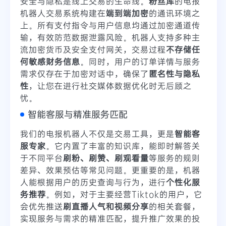
安全与隐私是线上交易的生命线。
粉丝库
的电报
机器人交易系统构建在
端到端加密
的通讯环境之
上。所有支付指令与用户信息均通过加密通道传
输，有效防范数据泄露风险。机器人支持多种主
流加密货币及安全支付网关，交易过程
不存储任
何敏感财务信息
。同时，用户的订单详情与服务
需求仅存在于加密对话中，确保了
匿名性与隐私
性
，让您在进行社交媒体数据优化时无后顾之
忧。
智能客服与精准服务匹配
我们的电报机器人不仅是交易工具，更是
智能客
服专家
。它内置了丰富的知识库，能即时解答关
于不同平台
刷粉、刷赞、刷观看量
等服务的规则
差异、效果预估等常见问题。更重要的是，机器
人能根据用户的历史查询与行为，进行
个性化服
务推荐
。例如，对于主要经营Tiktok的用户，它
会优先推送
刷直播人气和视频分享
的相关套餐，
实现服务与需求的精准匹配，提升推广效果的投