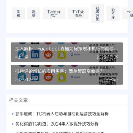
社
粉
刷
刷
Twitter
TikTok
媒
Yo
丝
粉
赞
推广
涨粉
营
刷
库
销
深入解析：Facebook直播如何策划和执行的最佳实
践
« 上一篇
2025-12-09
推特评论增长的实用黑客：简单策略高效提升
2025-12-09
下一篇 »
相关文章
新手速成：TG机器人启动与自动化运营技巧全解析
优化你的TG频道：2024年人数提升技巧分析