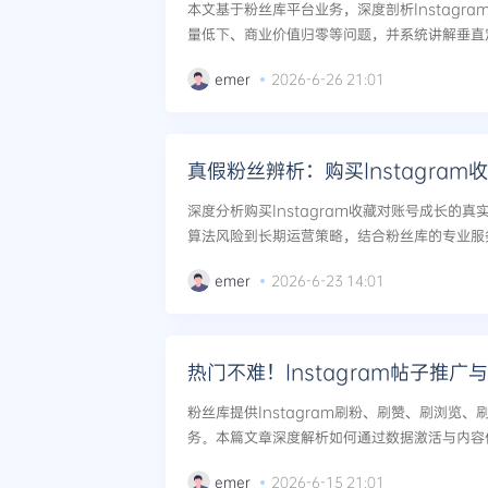
本文基于粉丝库平台业务，深度剖析Instagr
量低下、商业价值归零等问题，并系统讲解垂直定
自然增长法则，帮助用户在安全前提下实现粉丝高
emer
2026-6-26 21:01
真假粉丝辨析：购买Instagra
深度分析购买Instagram收藏对账号成长的
算法风险到长期运营策略，结合粉丝库的专业服务
emer
2026-6-23 14:01
热门不难！Instagram帖子推
粉丝库提供Instagram刷粉、刷赞、刷浏览
务。本篇文章深度解析如何通过数据激活与内容
出合规使用与风险控制建议，助力账号持续增长。.
emer
2026-6-15 21:01