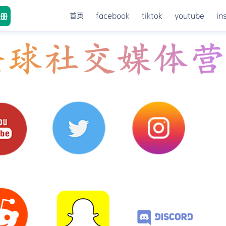
首页
facebook
tiktok
youtube
in
册