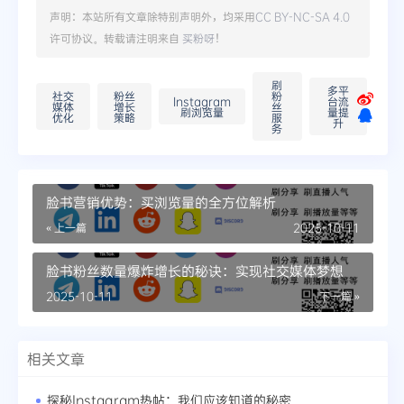
声明：本站所有文章除特别声明外，均采用
CC BY-NC-SA 4.0
许可协议。转载请注明来自
买粉呀
！
刷
多平
社交
粉丝
粉
Instagram
台流
媒体
增长
丝
刷浏览量
量提
优化
策略
服
升
务
脸书营销优势：买浏览量的全方位解析
« 上一篇
2025-10-11
脸书粉丝数量爆炸增长的秘诀：实现社交媒体梦想
2025-10-11
下一篇 »
相关文章
探秘Instagram热帖：我们应该知道的秘密