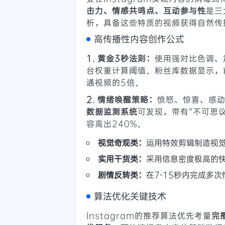
击力、情感共鸣点、互动参与性
是三
析，具备这些特质的视频获得自然传
高传播性内容创作公式
1. 黄金3秒法则：
使用强对比色调、
台权重计算阈值。粉丝库数据显示，
通视频的5倍。
2. 情绪唤醒策略：
愤怒、惊喜、感
数据监测系统
可发现，带有"不可思
容高出240%。
视觉奇观类：
运用特效剪辑制造视
实用干货类：
采用信息密度极高的
剧情反转类：
在7-15秒内完成多
算法优化关键技术
Instagram的推荐算法优先考量
完