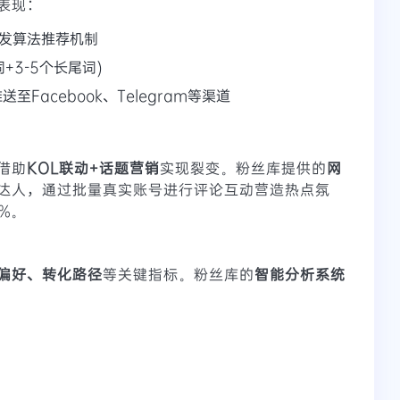
表现：
触发算法推荐机制
+3-5个长尾词)
送至Facebook、Telegram等渠道
借助
KOL联动+话题营销
实现裂变。粉丝库提供的
网
达人，通过批量真实账号进行评论互动营造热点氛
%。
偏好、转化路径
等关键指标。粉丝库的
智能分析系统