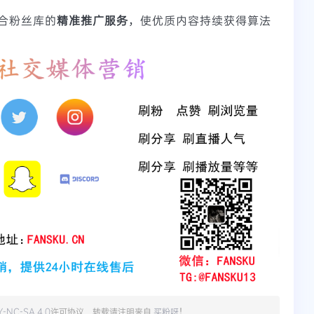
合粉丝库的
精准推广服务
，使优质内容持续获得算法
Y-NC-SA 4.0
许可协议。转载请注明来自
买粉呀
！