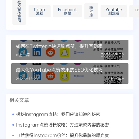
社
交
粉
媒
TikTok
Facebook
Youtube
In
丝
体
涨粉
刷赞
刷观看
库
营
销
如何在Twitter上快速刷点赞，提升互动率
« 上一篇
2025-07-29
最大化YouTube点赞效果的SEO优化技巧
2025-07-29
下一篇 »
相关文章
探秘Instagram热帖：我们应该知道的秘密
Instagram点赞增长攻略：打造爆款内容的秘密
自然获得Instagram粉丝：提升你品牌的曝光度