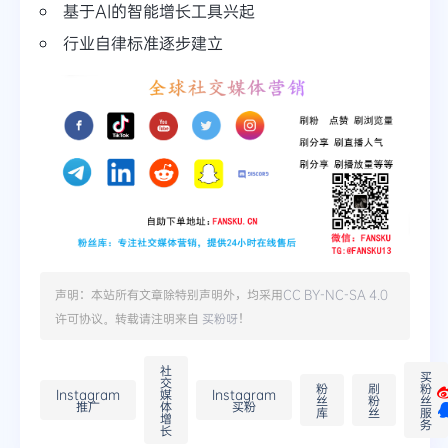
基于AI的智能增长工具兴起
行业自律标准逐步建立
声明：本站所有文章除特别声明外，均采用
CC BY-NC-SA 4.0
许可协议。转载请注明来自
买粉呀
！
社
买
交
粉
刷
粉
Instagram
媒
Instagram
丝
粉
丝
推广
体
买粉
库
丝
服
增
务
长