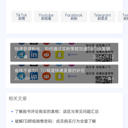
TikTok
Youtube
Facebook
Telegram
Twi
刷赞
刷观看
刷粉
刷成员
刷
快速获得粉丝：如何通过买粉策略加速TikTok发展
« 上一篇
2025-09-12
省钱不省力！TG频道快速发展的妙招
2025-09-11
下一篇 »
相关文章
了解脸书评论购买的真相：误区与常见问题汇总
破解FB群组销售密码：成员购买行为全面了解